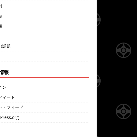
明
会
類
の話題
情報
イン
フィード
ントフィード
Press.org