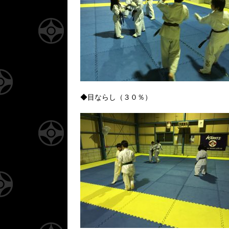
◆目ならし（３０％）