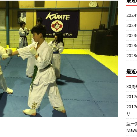
最近
202
202
202
202
202
最近
30周
201
201
り
型一
Mawa