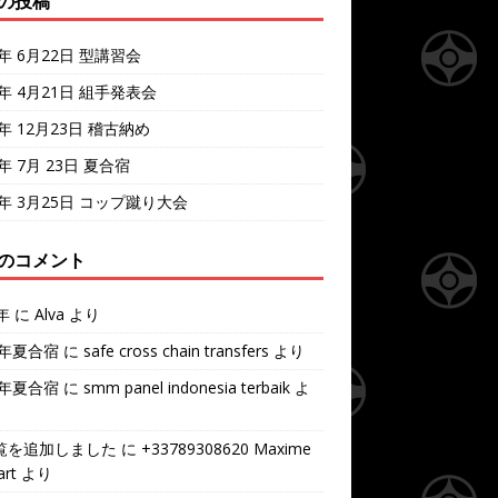
の投稿
4年 6月22日 型講習会
4年 4月21日 組手発表会
3年 12月23日 稽古納め
3年 7月 23日 夏合宿
3年 3月25日 コップ蹴り大会
のコメント
年
に
Alva
より
7年夏合宿
に
safe cross chain transfers
より
7年夏合宿
に
smm panel indonesia terbaik
よ
覧を追加しました
に
+33789308620 Maxime
rt
より