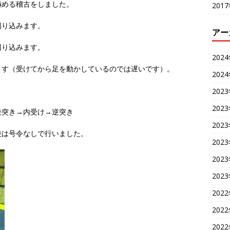
極める稽古をしました。
201
回り込みます。
アー
回り込みます。
202
ます（受けてから足を動かしているのでは遅いです）。
202
202
202
段突き→内受け→逆突き
202
後は号令なしで行いました。
202
202
202
202
202
202