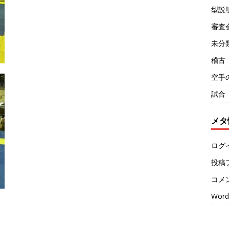
型説
審査
未分
稽古
空手
試合
メタ
ログ
投稿
コメ
Word