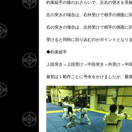
約束組手の後のおさらいで、左右の突きを見
左の突きの場合は、右外受けで相手の側面に
右の突きの場合は、左外受けで相手の側面に
受けると同時に回り込むのがポイントとなり
◆約束組手
上段突き→上段受け→中段突き→外受け→中
最初は１動作ごとに号令をかけましたが、最