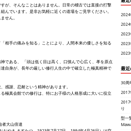
最近
ですが、そんなことはありません。日常の稽古では直接の打撃
り組んでいます。是非お気軽に近くの道場をご見学ください。
202
れません。
202
202
て「相手の痛みを知る」ことにより、人間本来の優しさを知る
202
202
神である、 「頭は低く目は高く、口慎んで心広く、孝を原点
最近
倍達自身が、長年の厳しい修行人生の中で確立した極真精神で
30周
敬、感謝、忍耐という精神があります。
201
じる極真会館での修行は、特にお子様の人格形成に大いに役立
201
り
型一
始者大山倍達
Mawa
おやま ますたつ、1923年7月27日 – 1994年4月26日）は空