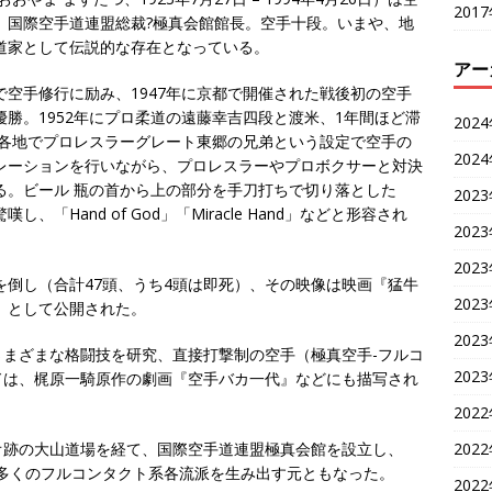
201
、国際空手道連盟総裁?極真会館館長。空手十段。いまや、地
道家として伝説的な存在となっている。
アー
で空手修行に励み、1947年に京都で開催された戦後初の空手
優勝。1952年にプロ柔道の遠藤幸吉四段と渡米、1年間ほど滞
202
米各地でプロレスラーグレート東郷の兄弟という設定で空手の
202
レーションを行いながら、プロレスラーやプロボクサーと対決
る。ビール 瓶の首から上の部分を手刀打ちで切り落とした
202
し、「Hand of God」「Miracle Hand」などと形容され
202
202
を倒し（合計47頭、うち4頭は即死）、その映像は映画『猛牛
202
』として公開された。
202
まざまな格闘技を研究、直接打撃制の空手（極真空手-フルコ
202
ドは、梶原一騎原作の劇画『空手バカ一代』などにも描写され
202
202
オ跡の大山道場を経て、国際空手道連盟極真会館を設立し、
多くのフルコンタクト系各流派を生み出す元ともなった。
202