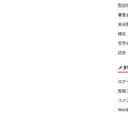
型説
審査
未分
稽古
空手
試合
メタ
ログ
投稿
コメ
Word