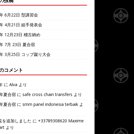
の投稿
4年 6月22日 型講習会
4年 4月21日 組手発表会
3年 12月23日 稽古納め
3年 7月 23日 夏合宿
3年 3月25日 コップ蹴り大会
のコメント
年
に
Alva
より
7年夏合宿
に
safe cross chain transfers
より
7年夏合宿
に
smm panel indonesia terbaik
よ
覧を追加しました
に
+33789308620 Maxime
rt
より