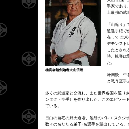
手家であり
上最強の武
「山篭り」
道選手権で
在して 全
デモンスト
したとされ
時、観客は驚嘆
た。
極真会館創始者大山倍達
帰国後、牛
と戦う空手
多くの武道家と交流し、また世界各国を巡りさ
ンタクト空手）を作り出した。このエピソー
ている。
目白の自宅の野天道場、池袋のバレエスタジ
数々の名だたる弟子?名選手を輩出している。