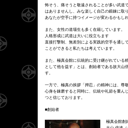
怖そう、痛そうと敬遠されることが多い武道
はありませんし、みな楽しく自己の鍛錬に取
あなたが空手に持つイメージが変わるかもし
また、女性の道場生も多く在籍しています。
人格形成に武道は大いに役立ちます
直接打撃制、無差別による実践的空手を通し
ことができると私たちは考えています。
また、極真会館に伝統的に受け継がれている精
として他を益す」とは、創始者である故大山
す。
一方で、極真の挨拶「押忍」の精神には、尊
心身を錬磨すると同時に、伝統や礼節を重ん
つと信じております。
■創始者
極真会館創
大山 倍達（お