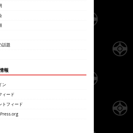
明
会
類
の話題
情報
イン
フィード
ントフィード
Press.org