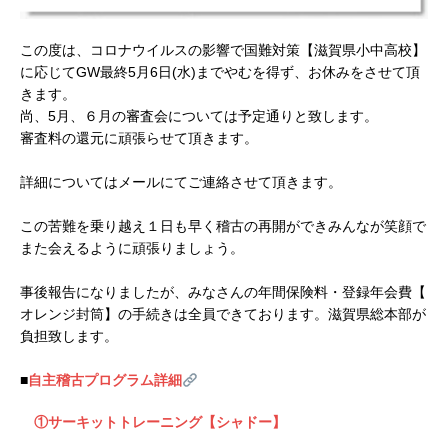
この度は、コロナウイルスの影響で国難対策【滋賀県小中高校】
に応じてGW最終5月6日(水)までやむを得ず、
お休みをさせて頂
きます。
尚、5月、６月の審査会については予定通りと致します。
審査料の還元に頑張らせて頂きます。
詳細についてはメールにてご連絡させて頂きます。
この苦難を乗り越え１日も早く稽古の再開ができみんなが笑顔で
ま
た会えるように頑張りましょう。
事後報告になりましたが、みなさんの年間保険料・登録年会費【
オレンジ封筒】の手続きは全員できております。
滋賀県総本部が
負担致します。
■
自主稽古プログラム詳細
①サーキットトレーニング【シャドー】