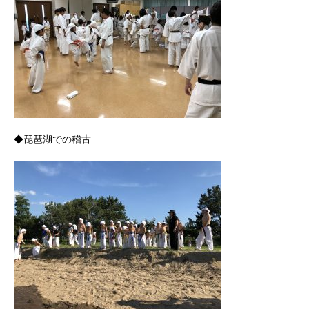
◆琵琶湖での稽古