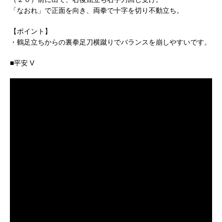
「なおれ」で正面を向き、両拳で十字を切り不動立ち。
【ポイント】
・鶴足立ちからの裏拳足刀横蹴りでバランスを崩しやすいです。
■平安 V