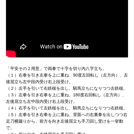
「平安その２用意」で両拳で十字を切り内八字立ち。
（１）右拳を引き左拳を上に重ね、90度左回転し（左方向）、左
後屈立ち左中段内受け右上段受け。
（２）左手を引いて右鉄槌を出し、騎馬立ちになりつつ左鉄槌。
（３）左拳を引き右拳を上に重ね、180度右回転し（左方向）、
左後屈立ち左中段内受け右上段受け。
（４）右手を引いて左鉄槌を出し、騎馬立ちになりつつ右鉄槌。
（５）左拳を引き右拳を上に重ね、背面への右裏拳を出しつつ右
足刀横蹴りから、前方を向き左後屈立ち手刀回し受けを一挙動
で。