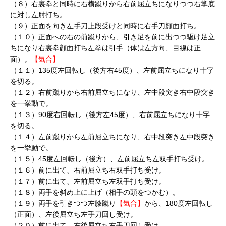
（８）右裏拳と同時に右横蹴りから右前屈立ちになりつつ右掌底
に対し左肘打ち。
（９）正面を向き左手刀上段受けと同時に右手刀顔面打ち。
（１０）正面への右の前蹴りから、引き足を前に出つつ駆け足立
ちになり右裏拳顔面打ち左拳は引手（体は左方向、目線は正
面）。
【気合】
（１１）135度左回転し（後方右45度）、左前屈立ちになり十字
を切る。
（１２）右前蹴りから右前屈立ちになり、左中段突き右中段突き
を一挙動で。
（１３）90度右回転し（後方左45度）、右前屈立ちになり十字
を切る。
（１４）左前蹴りから左前屈立ちになり、右中段突き左中段突き
を一挙動で。
（１５）45度左回転し（後方）、左前屈立ち左双手打ち受け。
（１６）前に出て、右前屈立ち右双手打ち受け。
（１７）前に出て、左前屈立ち左双手打ち受け。
（１８）両手を斜め上に上げ（相手の頭をつかむ）。
（１９）両手を引きつつ左膝蹴り
【気合】
から、180度左回転し
（正面）、左後屈立ち左手刀回し受け。
（２０）前に出て、右後屈立ち右手刀回し受け。