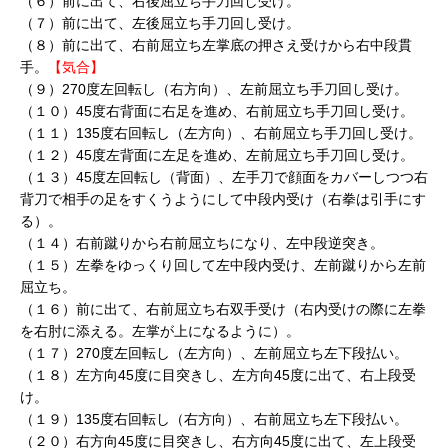
（６）前に出て、右後屈立ち手刀回し受け。
（７）前に出て、左後屈立ち手刀回し受け。
（８）前に出て、右前屈立ち左掌底の押さえ受けから右中段貫
手。
【気合】
（９）270度左回転し（右方向）、左前屈立ち手刀回し受け。
（１０）45度右背面に右足を進め、右前屈立ち手刀回し受け。
（１１）135度右回転し（左方向）、右前屈立ち手刀回し受け。
（１２）45度左背面に左足を進め、左前屈立ち手刀回し受け。
（１３）45度左回転し（背面）、左手刀で顔面をカバーしつつ右
背刀で相手の足をすくうようにして中段内受け（右拳は引手にす
る）。
（１４）右前蹴りから右前屈立ちになり、左中段逆突き。
（１５）左拳をゆっくり回して左中段内受け、左前蹴りから左前
屈立ち。
（１６）前に出て、右前屈立ち右双手受け（右内受けの際に左拳
を右肘に添える。左掌が上になるように）。
（１７）270度左回転し（左方向）、左前屈立ち左下段払い。
（１８）左方向45度に目突きし、左方向45度に出て、右上段受
け。
（１９）135度右回転し（右方向）、右前屈立ち左下段払い。
（２０）右方向45度に目突きし、右方向45度に出て、左上段受