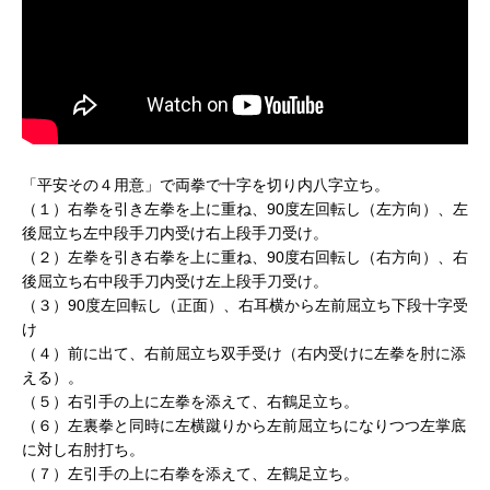
「平安その４用意」で両拳で十字を切り内八字立ち。
（１）右拳を引き左拳を上に重ね、90度左回転し（左方向）、左
後屈立ち左中段手刀内受け右上段手刀受け。
（２）左拳を引き右拳を上に重ね、90度右回転し（右方向）、右
後屈立ち右中段手刀内受け左上段手刀受け。
（３）90度左回転し（正面）、右耳横から左前屈立ち下段十字受
け
（４）前に出て、右前屈立ち双手受け（右内受けに左拳を肘に添
える）。
（５）右引手の上に左拳を添えて、右鶴足立ち。
（６）左裏拳と同時に左横蹴りから左前屈立ちになりつつ左掌底
に対し右肘打ち。
（７）左引手の上に右拳を添えて、左鶴足立ち。