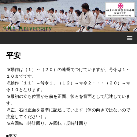
平安
※動作は（１）～（２０）の連番でつけていますが、号令は１～
１０までです。
※動作（１１）→号令１、（１２）→号令２・・・（２０）→号
令１０となります。
※最初の立ち位置から前を正面、後ろを背面として記述していま
す。
※左、右は正面を基準に記述しています（体の向きではないので
注意してください）。
※右回転→時計回り、左回転→反時計回り
■平安 I