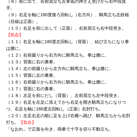
（８）前に出て、右前屈立ち左掌底の押さえ受けから右中段貫
手。
（９）右足を軸に180度後ろ回転し（右方向）、騎馬立ち左鉄槌
（目線は正面）。
（１０）右足を前に出して（正面）、右前屈立ち右中段突き。
【気合】
（１１）右足を軸に180度左回転し（背面）、結び立ちになり拳
は腰に。
（１２）右前蹴りから右方向に騎馬立ち。拳は腰に。
（１３）背面に右の裏拳。
（１４）左の前蹴りから左方向に騎馬立ち。拳は腰に。
（１５）背面に左の裏拳。
（１６）右前蹴りから右方向に騎馬立ち。拳は腰に。
（１７）背面に右の裏拳。
（１８）左足を前にだし（背面）、左前屈立ち左中段突き。
（１９）右足を左足に添えてから右足を開き騎馬立ちになりつ
つ、右足を軸に180度左回転し（正面）右肘打ち。
（２０）左足右足の順に足を上げ右横へ跳び、騎馬立ちから右肘
打ち。
【気合】
「なおれ」で正面を向き、両拳で十字を切り不動立ち。