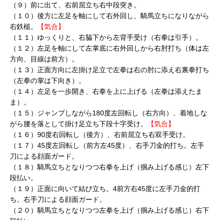
（９）前に出て、右前屈立ち右中段突き。
（１０）後方に左足を軸にして右外回し、騎馬立ちになりながら
右鉄槌。
【気合】
（１１）ゆっくりと、右脇下から左背手受け（右拳は引手）。
（１２）左足を軸にして左掌底に右外回しから右肘打ち（体は左
方向、目線は前方）。
（１３）正面方向に左掛け足立で左拳は右の肘に添え右裏拳打ち
（左拳の掌は下向き）。
（１４）左足を一歩開き、右拳を上に上げる（左拳は添えたま
ま）。
（１５）ジャンプしながら180度左回転し（右方向）、着地しな
がら腰を落として掛け足立ち下段十字受け。
【気合】
（１６）90度右回転し（後方）、右前屈立ち右双手受け。
（１７）45度左回転し（前方左45度）、右手刀金的打ち。左手
刀による顔面ガード。
（１８）騎馬立ちとなりつつ右拳を上げ（掴み上げる感じ）左下
段払い。
（１９）正面に向いて結び立ち。4前方右45度に左手刀金的打
ち。右手刀による顔面ガード。
（２０）騎馬立ちとなりつつ左拳を上げ（掴み上げる感じ）右下