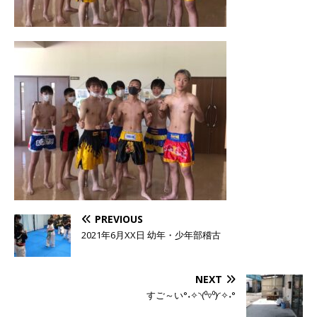
PREVIOUS
2021年6月XX日 幼年・少年部稽古
NEXT
すご～い°˖✧◝(⁰▿⁰)◜✧˖°