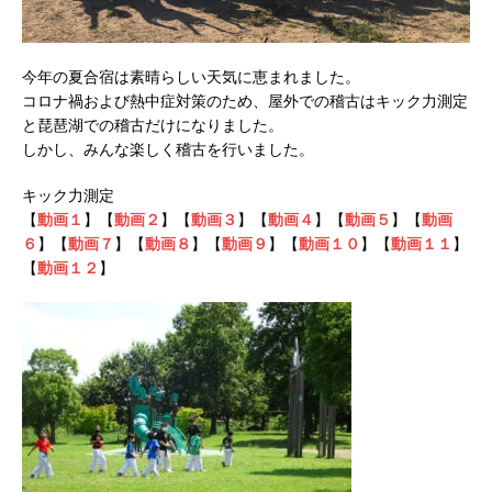
今年の夏合宿は素晴らしい天気に恵まれました。
コロナ禍および熱中症対策のため、屋外での稽古はキック力測定
と琵琶湖での稽古だけになりました。
しかし、みんな楽しく稽古を行いました。
キック力測定
【
動画１
】【
動画２
】【
動画３
】【
動画４
】【
動画５
】【
動画
６
】【
動画７
】【
動画８
】【
動画９
】【
動画１０
】【
動画１１
】
【
動画１２
】