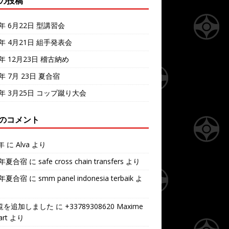
の投稿
4年 6月22日 型講習会
4年 4月21日 組手発表会
3年 12月23日 稽古納め
3年 7月 23日 夏合宿
3年 3月25日 コップ蹴り大会
のコメント
年
に
Alva
より
7年夏合宿
に
safe cross chain transfers
より
7年夏合宿
に
smm panel indonesia terbaik
よ
覧を追加しました
に
+33789308620 Maxime
rt
より