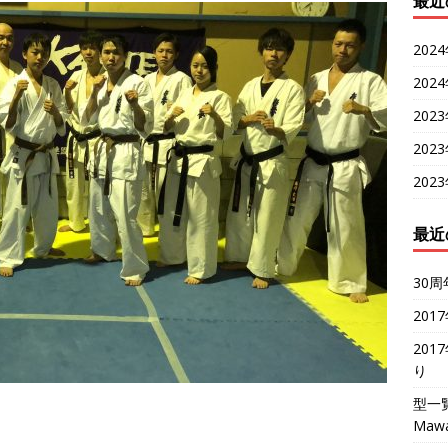
最近
202
202
202
202
202
最近
30周
201
201
り
型一
Mawa