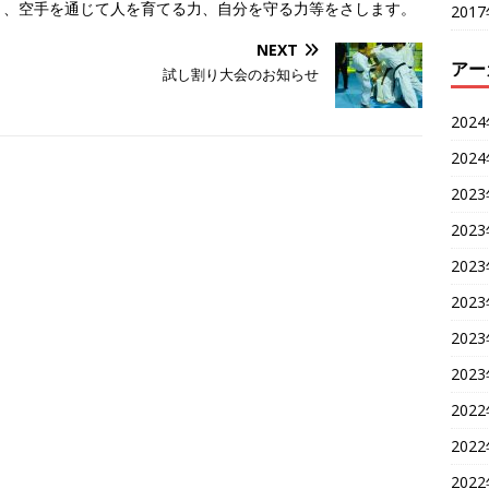
く、空手を通じて人を育てる力、自分を守る力等をさします。
201
NEXT
アー
試し割り大会のお知らせ
202
202
202
202
202
202
202
202
202
202
202