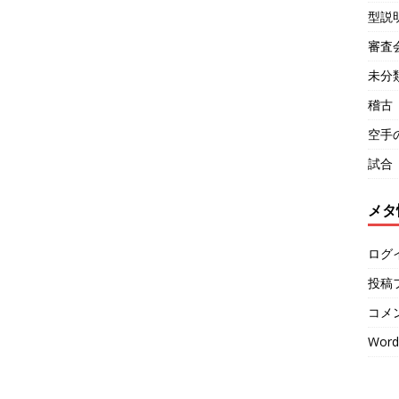
型説
審査
未分
稽古
空手
試合
メタ
ログ
投稿
コメ
Word