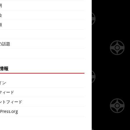
明
会
類
の話題
情報
イン
フィード
ントフィード
Press.org