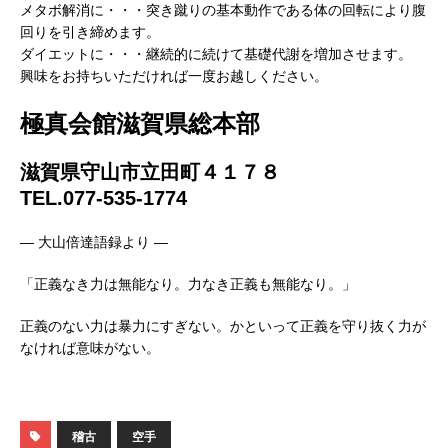
メタボ解消に・・・突き蹴りの基本動作である体の回転により腹
回りを引き締めます。
ダイエットに・・・継続的に続けて基礎代謝を増加させます。
興味をお持ちいただければ一度お越しください。
極真会館滋賀県総本部
滋賀県守山市立田町４１７８
TEL.077-535-1774
— 大山倍達語録より —
「正義なき力は無能なり。力なき正義も無能なり。」
正義のない力は暴力にすぎない。かといって正義を守り抜く力が
なければ意味がない。
稽古
空手