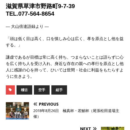
滋賀県草津市野路町9-7-39
TEL.077-564-8654
— 大山倍達語録より —
「頭は低く目は高く、口を慎しみ心は広く、孝を原点とし他を益
する。」
謙虚であるが目標は常に高く持ち、つまらないことは語らずに心
を広く持ち人を受け入れ、身近な存在の親への孝行を原点とし他
人に感謝の心を持って、ひいては世間・社会に利益をもたらすよ
うに生きよう。
稽古
空手
組手
PREVIOUS
2018年8月26日 極真杯・若鯱杯（尾張松田道場主
催）
NEXT