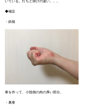
いている。打ちと掛けの違い。。。
◆補足
・鉄槌
拳を作って、小指側の肉の厚い部分。
・裏拳